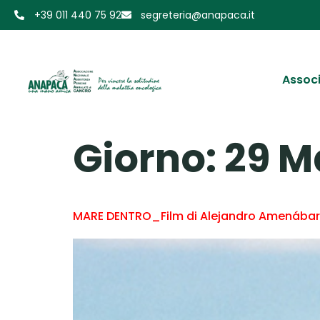
+39 011 440 75 92
segreteria@anapaca.it
Assoc
Giorno:
29 M
MARE DENTRO_Film di Alejandro Amenábar