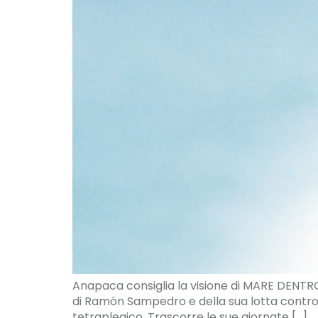
Anapaca consiglia la visione di MARE DENTRO,
di Ramón Sampedro e della sua lotta contro la 
tetraplegico. Trascorre le sue giornate […]