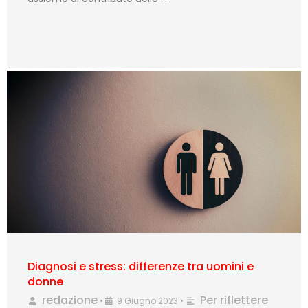
Diagnosi e stress: differenze tra uomini e
donne
redazione
Per riflettere
•
9 Giugno 2023
•