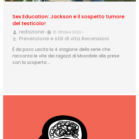
Sex Education: Jackson e il sospetto tumore
del testicolo!
redazione
•
15 Ottobre 2023
•
Prevenzione e stili di vita
Recensioni
,
È da poco uscita la 4 stagione della serie che
racconta le vite dei ragazzi di Moordale alle prese
con la scoperta …