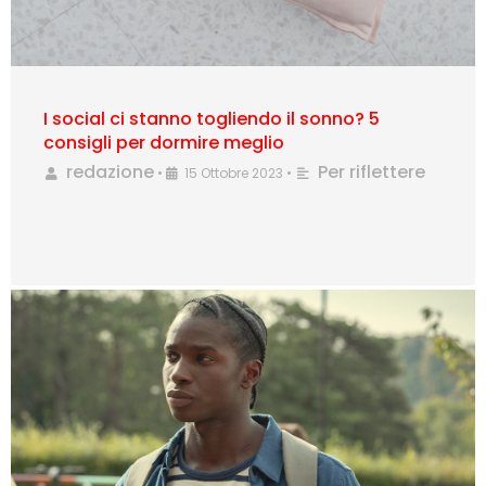
I social ci stanno togliendo il sonno? 5
consigli per dormire meglio
redazione
Per riflettere
•
15 Ottobre 2023
•