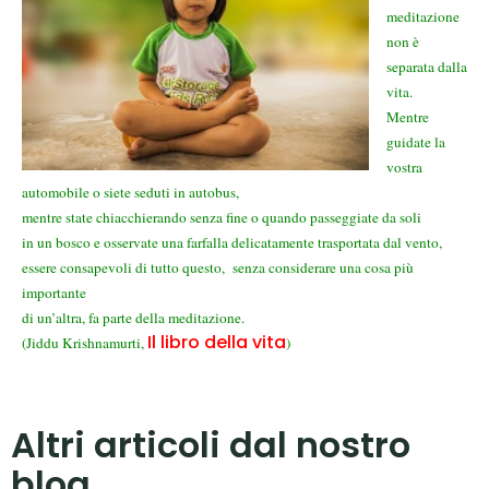
meditazione
non è
separata dalla
vita.
Mentre
guidate la
vostra
automobile o siete seduti in autobus,
mentre state chiacchierando senza fine o quando passeggiate da soli
in un bosco e osservate una farfalla delicatamente trasportata dal vento,
essere consapevoli di tutto questo, senza considerare una cosa più
importante
di un’altra, fa parte della meditazione.
Il libro della vita
(Jiddu Krishnamurti,
)
Altri articoli dal nostro
blog