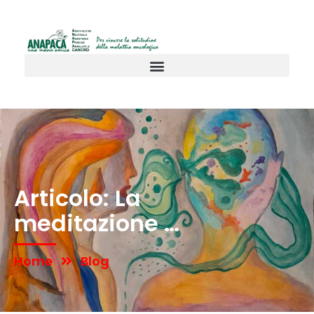
Articolo: La
meditazione …
Home
Blog