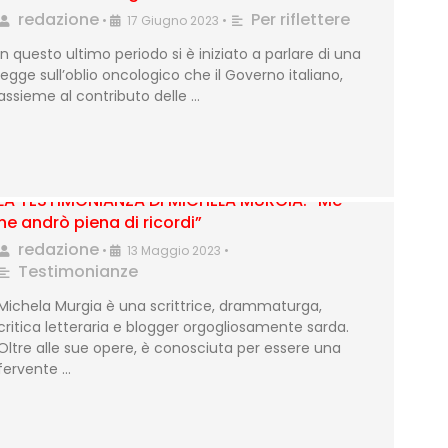
redazione
Per riflettere
•
17 Giugno 2023
•
In questo ultimo periodo si è iniziato a parlare di una
legge sull’oblio oncologico che il Governo italiano,
assieme al contributo delle …
LA TESTIMONIANZA DI MICHELA MURGIA: “Me
ne andrò piena di ricordi”
redazione
•
13 Maggio 2023
•
Testimonianze
Michela Murgia è una scrittrice, drammaturga,
critica letteraria e blogger orgogliosamente sarda.
Oltre alle sue opere, è conosciuta per essere una
fervente …