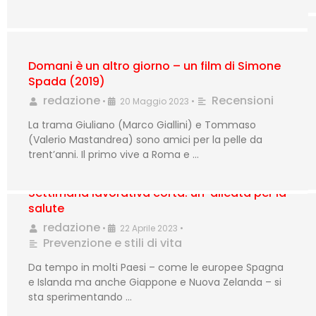
Domani è un altro giorno – un film di Simone
Spada (2019)
redazione
Recensioni
•
20 Maggio 2023
•
La trama Giuliano (Marco Giallini) e Tommaso
(Valerio Mastandrea) sono amici per la pelle da
trent’anni. Il primo vive a Roma e …
Settimana lavorativa corta: un’ alleata per la
salute
redazione
•
22 Aprile 2023
•
Prevenzione e stili di vita
Da tempo in molti Paesi – come le europee Spagna
e Islanda ma anche Giappone e Nuova Zelanda – si
sta sperimentando …