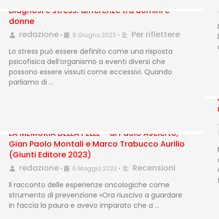
Diagnosi e stress: differenze tra uomini e
donne
redazione
Per riflettere
•
9 Giugno 2023
•
Lo stress può essere definito come una risposta
psicofisica dell’organismo a eventi diversi che
possono essere vissuti come eccessivi. Quando
parliamo di …
LA MEMORIA DELLA PELLE – di Paolo Ascierto,
Gian Paolo Montali e Marco Trabucco Aurilio
(Giunti Editore 2023)
redazione
Recensioni
•
6 Maggio 2023
•
Il racconto delle esperienze oncologiche come
strumento di prevenzione «Ora riuscivo a guardare
in faccia la paura e avevo imparato che a …