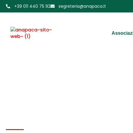
+39 011 440 75 92
segreteria@anapaca.it
Associaz
Articolo: AFTER LIFE –