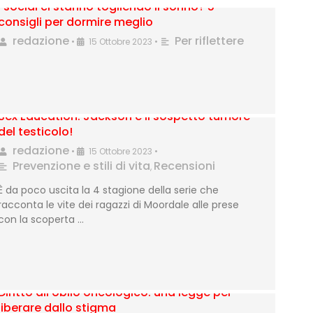
I social ci stanno togliendo il sonno? 5
consigli per dormire meglio
redazione
Per riflettere
•
15 Ottobre 2023
•
Sex Education: Jackson e il sospetto tumore
del testicolo!
redazione
•
15 Ottobre 2023
•
Prevenzione e stili di vita
Recensioni
,
È da poco uscita la 4 stagione della serie che
racconta le vite dei ragazzi di Moordale alle prese
con la scoperta …
Diritto all’oblio oncologico: una legge per
liberare dallo stigma