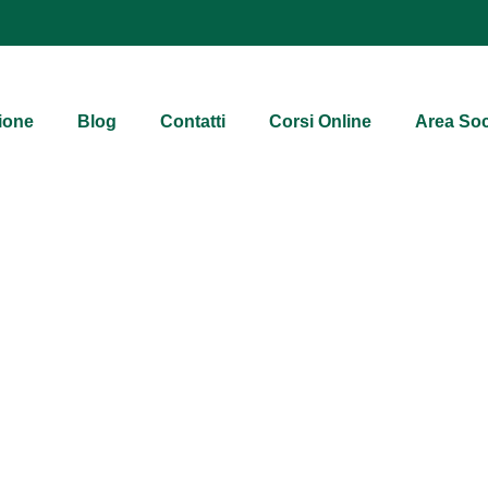
ione
Blog
Contatti
Corsi Online
Area Soc
 Una serie Netflix di e 