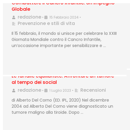
Combattere il Cancro Infantile: Un Impegno
Globale
redazione
•
15 Febbraio 2024
•
Prevenzione e stili di vita
Il 15 febbraio, il mondo si unisce per celebrare la XXIII
Giornata Mondiale contro il Cancro Infantile,
un’occasione importante per sensibilizzare e …
Le farfalle equilibriste. Affrontare un tumore
al tempo dei social
redazione
Recensioni
•
1 Luglio 2023
•
di Alberto Del Corno (ED. IPL, 2020) Nel dicembre
2004 ad Alberto Del Corno viene diagnosticato un
tumore maligno alla tiroide. Dopo …