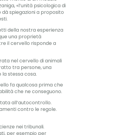
iga, «l’unità psicologica di
 dà spiegazioni a proposito
sti.
etti della nostra esperienza
nque una proprietà
e il cervello risponde a
rata nel cervello di animali
ratto tra persone, una
 la stessa cosa.
rvello fa qualcosa prima che
sabilità che ne conseguono.
ata all’autocontrollo.
tamenti contro le regole.
ienze nei tribunali.
ati, per esempio per