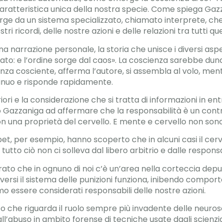
ratteristica unica della nostra specie. Come spiega Gazzan
ge da un sistema specializzato, chiamato interprete, che
ri ricordi, delle nostre azioni e delle relazioni tra tutti que
na narrazione personale, la storia che unisce i diversi asp
rato: e l’ordine sorge dal caos». La coscienza sarebbe du
za cosciente, afferma l’autore, si assembla al volo, mentr
inuo e risponde rapidamente.
ri e la considerazione che si tratta di informazioni in ent
no Gazzaniga ad affermare che la responsabilità è un cont
on una proprietà del cervello. E mente e cervello non sono
bet, per esempio, hanno scoperto che in alcuni casi il ce
utto ciò non ci solleva dal libero arbitrio e dalle respon
ato che in ognuno di noi c’è un’area nella corteccia deput
diversi il sistema delle punizioni funziona, inibendo compor
 essere considerati responsabili delle nostre azioni.
to che riguarda il ruolo sempre più invadente delle neurosc
l’abuso in ambito forense di tecniche usate dagli scienzi