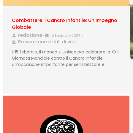
Combattere il Cancro Infantile: Un Impegno
Globale
redazione
•
15 Febbraio 2024
•
Prevenzione e stili di vita
Il 15 febbraio, il mondo si unisce per celebrare la XXIII
Giornata Mondiale contro il Cancro Infantile,
un’occasione importante per sensibilizzare e …