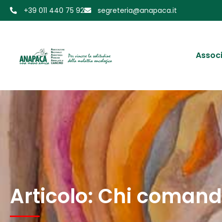
+39 011 440 75 92
segreteria@anapaca.it
Assoc
Articolo: Chi coman