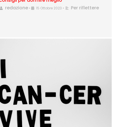
consigli per dormire meglio
redazione
Per riflettere
•
15 Ottobre 2023
•