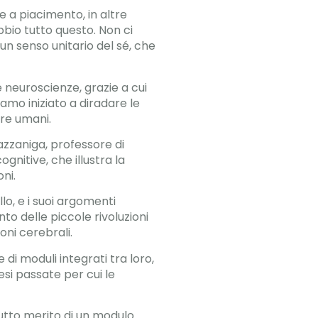
e a piacimento, in altre
bbio tutto questo. Non ci
un senso unitario del sé, che
e neuroscienze, grazie a cui
iamo iniziato a diradare le
ere umani.
Gazzaniga, professore di
gnitive, che illustra la
ni.
o, e i suoi argomenti
to delle piccole rivoluzioni
oni cerebrali.
i moduli integrati tra loro,
si passate per cui le
utto merito di un modulo