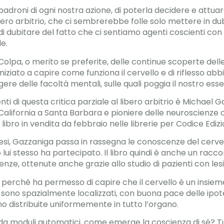
padroni di ogni nostra azione, di poterla decidere e attuar
bero arbitrio, che ci sembrerebbe folle solo mettere in du
 dubitare del fatto che ci sentiamo agenti coscienti con 
e.
. Colpa, o merito se preferite, delle continue scoperte dell
iziato a capire come funziona il cervello e di riflesso abb
e delle facoltà mentali, sulle quali poggia il nostro ess
ti di questa critica parziale al libero arbitrio è Michael 
 California a Santa Barbara e pioniere delle neuroscienze co
libro in vendita da febbraio nelle librerie per Codice Edizio
si, Gazzaniga passa in rassegna le conoscenze del cervell
lui stesso ha partecipato. Il libro quindi è anche un raccon
ze, ottenute anche grazie allo studio di pazienti con lesi
erché ha permesso di capire che il cervello è un insieme d
sono spazialmente localizzati, con buona pace delle ipote
no distribuite uniformemente in tutto l’organo.
 da moduli automatici, come emerge la coscienza di sé? T