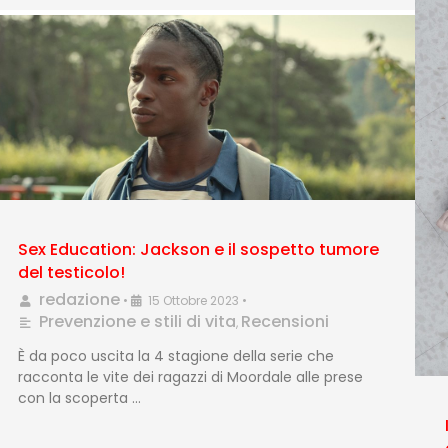
Sex Education: Jackson e il sospetto tumore
del testicolo!
redazione
•
15 Ottobre 2023
•
Prevenzione e stili di vita
Recensioni
,
È da poco uscita la 4 stagione della serie che
racconta le vite dei ragazzi di Moordale alle prese
con la scoperta …