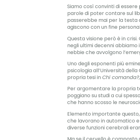
Siamo così convinti di essere 
parole di poter contare sul li
passerebbe mai per la testa di
agiscono con un fine personal
Questa visione però è in crisi
negli ultimi decenni abbiamo in
nebbie che avvolgono l’emerger
Uno degli esponenti più eminen
psicologia all’Università della
propria tesi in
Chi comanda?,
Per argomentare la propria te
poggiano su studi a cui spesso 
che hanno scosso le neuroscien
Elemento importante questo, p
che lavorano in automatico e 
diverse funzioni cerebrali era
Ma se il cervello è composto