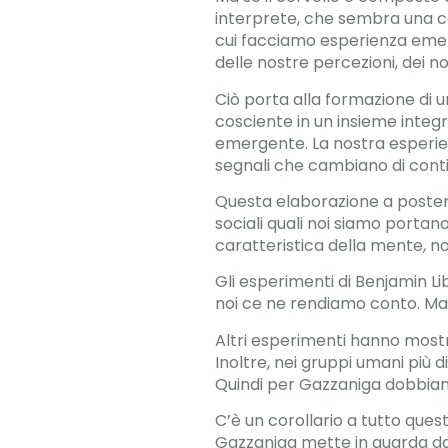
interprete, che sembra una ca
cui facciamo esperienza emer
delle nostre percezioni, dei nost
Ciò porta alla formazione di u
cosciente in un insieme integ
emergente. La nostra esperien
segnali che cambiano di cont
Questa elaborazione a posterio
sociali quali noi siamo porta
caratteristica della mente, n
Gli esperimenti di Benjamin Li
noi ce ne rendiamo conto. Ma t
Altri esperimenti hanno mostr
Inoltre, nei gruppi umani più 
Quindi per Gazzaniga dobbiamo
C’è un corollario a tutto ques
Gazzaniga mette in guarda dal