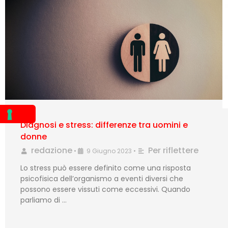
Diagnosi e stress: differenze tra uomini e
donne
redazione
Per riflettere
•
9 Giugno 2023
•
Lo stress può essere definito come una risposta
psicofisica dell’organismo a eventi diversi che
possono essere vissuti come eccessivi. Quando
parliamo di …