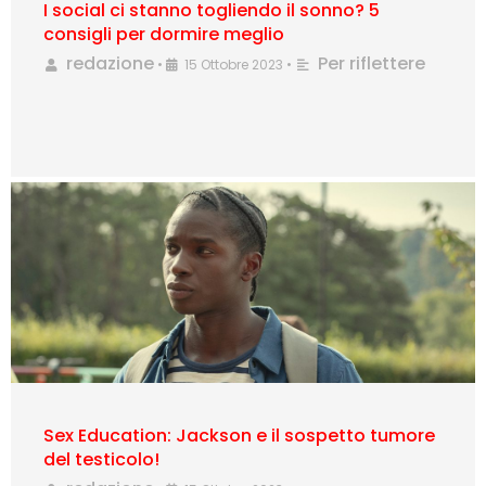
I social ci stanno togliendo il sonno? 5
consigli per dormire meglio
redazione
Per riflettere
•
15 Ottobre 2023
•
Sex Education: Jackson e il sospetto tumore
del testicolo!