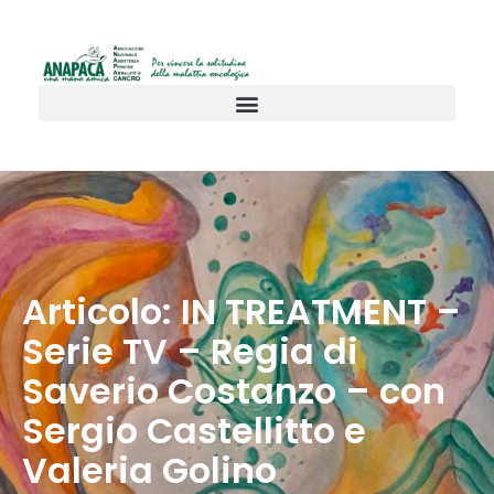
Articolo: IN TREATMENT –
Serie TV – Regia di
Saverio Costanzo – con
Sergio Castellitto e
Valeria Golino