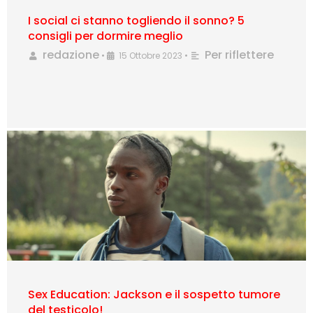
I social ci stanno togliendo il sonno? 5
consigli per dormire meglio
redazione
Per riflettere
•
15 Ottobre 2023
•
Sex Education: Jackson e il sospetto tumore
del testicolo!