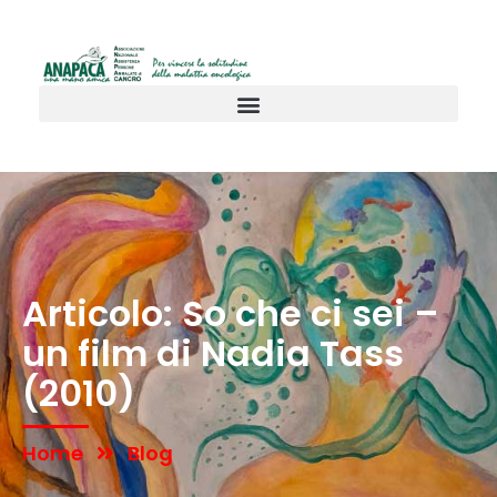
Articolo: So che ci sei –
un film di Nadia Tass
(2010)
Home
Blog