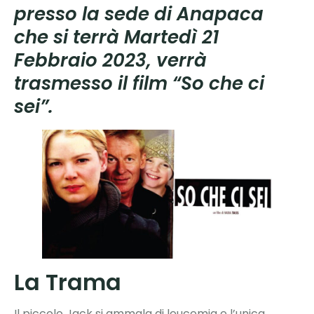
presso la sede di Anapaca
che si terrà Martedì 21
Febbraio 2023, verrà
trasmesso il film “So che ci
sei”.
La Trama
Il piccolo Jack si ammala di leucemia e l’unica