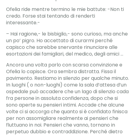
Ofelia ride mentre termino le mie battute: -Non ti
credo. Forse stai tentando di renderti
interessante.-
– Hai ragione,- le bisbiglio,- sono curioso, ma anche
un po’ pigro. Ho accettato di curarmi perché
capisco che sarebbe snervante rinunciare alle
esortazioni dei famigliari, del medico, degli amici …
Ancora una volta parlo con scarsa convinzione e
Ofelia lo capisce. Ora sembra distratta. Fissa il
pavimento. Restiamo in silenzio per qualche minuto.
In luoghi ( o non-luoghi) come la sala d’attesa d’un
ospedale può accadere che un lago di silenzio cada
fra persone in assoluta confidenza, dopo che si
sono aperte su pensieri intimi. Accade che alcune
volte ci si accorga che quanto si è confidato finisca
per non assomigliare realmente ai pensieri che
fluttuano in noi. Pensieri che vanno, tornano in
perpetuo dubbio e contraddizione. Perché dietro