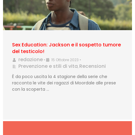
Sex Education: Jackson e il sospetto tumore
del testicolo!
redazione
•
15 Ottobre 2023
•
Prevenzione e stili di vita
Recensioni
,
È da poco uscita la 4 stagione della serie che
racconta le vite dei ragazzi di Moordale alle prese
con la scoperta …