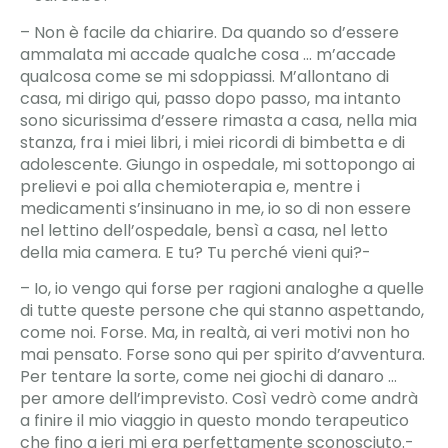
– Non è facile da chiarire. Da quando so d’essere
ammalata mi accade qualche cosa … m’accade
qualcosa come se mi sdoppiassi. M’allontano di
casa, mi dirigo qui, passo dopo passo, ma intanto
sono sicurissima d’essere rimasta a casa, nella mia
stanza, fra i miei libri, i miei ricordi di bimbetta e di
adolescente. Giungo in ospedale, mi sottopongo ai
prelievi e poi alla chemioterapia e, mentre i
medicamenti s’insinuano in me, io so di non essere
nel lettino dell’ospedale, bensì a casa, nel letto
della mia camera. E tu? Tu perché vieni qui?-
– Io, io vengo qui forse per ragioni analoghe a quelle
di tutte queste persone che qui stanno aspettando,
come noi. Forse. Ma, in realtà, ai veri motivi non ho
mai pensato. Forse sono qui per spirito d’avventura.
Per tentare la sorte, come nei giochi di danaro …
per amore dell’imprevisto. Così vedrò come andrà
a finire il mio viaggio in questo mondo terapeutico
che fino a ieri mi era perfettamente sconosciuto.-