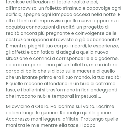
favolose edificazioni di totale realtà e poi,
all’improvviso, un folletto s’insinua e capovolge ogni
edificio, spegne ogni lampada accesa nella notte. E
altrettanto all’improvviso quella nuova apparenza
acquista connotazioni di realtà, un progetto di
realtà ancora più pregnante e coinvolgente delle
costruzioni appena intravviste e già abbandonate!
E mentre pieghi il tuo corpo, i ricordi, le esperienze,
gli affetti e con fatica ti adegui a quella nuova
situazione e cominci a corrisponderle e a goderne,
ecco irrompere … non più un folletto, ma un intero
corpo di ballo che si dilata sulle macerie di quello
che un istante prima era il tuo mondo, la tua realtà!
E quelle macerie affondano in un buio di catrame
fuso, e i ballerini si trasformano in fiori ondeggianti
che invocano nubi e temporali impetuosi … –
Mi avvicino a Ofelia. Ha lacrime sul volto. Lacrime
colano lungo le guance. Raccolgo quelle gocce.
Accarezzo mani leggere, affilate. Trattengo quelle
mani tra le mie mentre ella tace, il capo