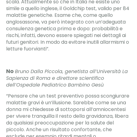
scala. Attualmente so che in Italia ne esiste uno
simile a quello inglese, il Goldchip test, valido per 84
malattie genetiche. Esame che, come quello
anglosassone, va però integrato con un’adeguata
consulenza genetica prima e dopo: probabilità e
rischi, infatti, devono essere spiegati nei dettagli ai
futuri genitori. In modo da evitare inutili allarmismi o
letture fuorvianti”.
No
Bruno Dalla Piccola, genetista all’Università La
Sapienza di Roma e direttore scientifico
dell’Ospedale Pediatrico Bambino Gesù
“Pensare che un test preventivo possa scongiurare
malattie gravi è un’illusione. Sarebbe come se una
donna mi chiedesse di sottoporsi all’amniocentesi
per vivere tranquilla il resto della gravidanza, libera
da qualsiasi preoccupazione per la salute del
piccolo. Anche un risultato confortante, che
esclude per esempio ritardi mentali o