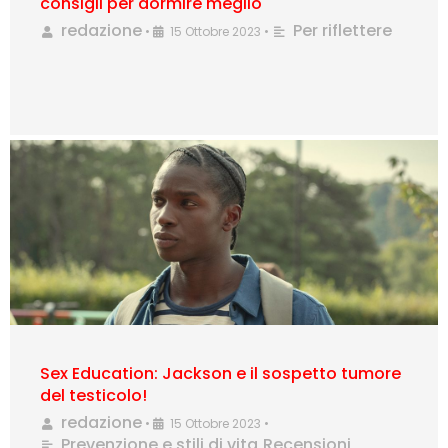
consigli per dormire meglio
redazione
Per riflettere
•
15 Ottobre 2023
•
Sex Education: Jackson e il sospetto tumore
del testicolo!
redazione
•
15 Ottobre 2023
•
Prevenzione e stili di vita
Recensioni
,