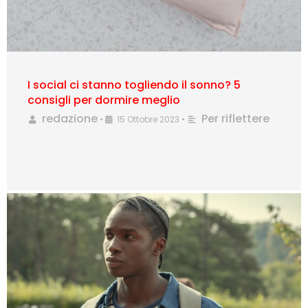
I social ci stanno togliendo il sonno? 5
consigli per dormire meglio
redazione
Per riflettere
•
15 Ottobre 2023
•