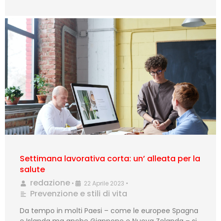
Settimana lavorativa corta: un’ alleata per la
salute
redazione
•
22 Aprile 2023
•
Prevenzione e stili di vita
Da tempo in molti Paesi – come le europee Spagna
e Islanda ma anche Giappone e Nuova Zelanda – si