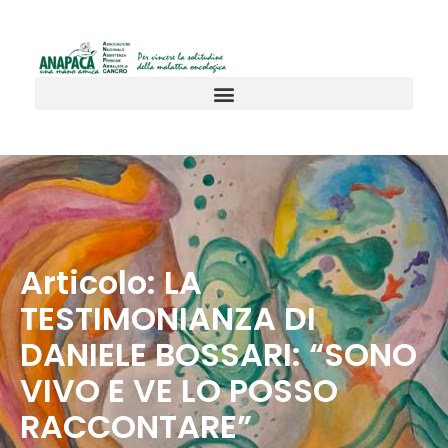
Articolo: LA
TESTIMONIANZA DI
DANIELE BOSSARI: “SONO
VIVO E VE LO POSSO
RACCONTARE”