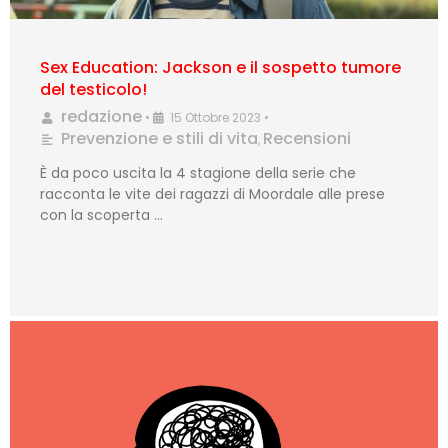
Sex Education: Jackson e il sospetto tumore
del testicolo!
redazione
•
15 Ottobre 2023
•
Prevenzione e stili di vita
Recensioni
,
È da poco uscita la 4 stagione della serie che
racconta le vite dei ragazzi di Moordale alle prese
con la scoperta …