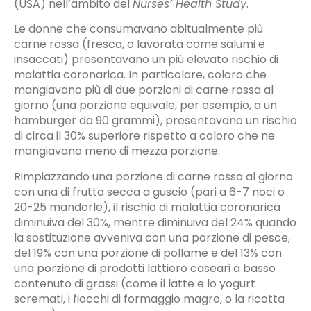
(USA) nell’ambito del
Nurses’ Health Study
.
Le donne che consumavano abitualmente più
carne rossa (fresca, o lavorata come salumi e
insaccati) presentavano un più elevato rischio di
malattia coronarica. In particolare, coloro che
mangiavano più di due porzioni di carne rossa al
giorno (una porzione equivale, per esempio, a un
hamburger da 90 grammi), presentavano un rischio
di circa il 30% superiore rispetto a coloro che ne
mangiavano meno di mezza porzione.
Rimpiazzando una porzione di carne rossa al giorno
con una di frutta secca a guscio (pari a 6-7 noci o
20-25 mandorle), il rischio di malattia coronarica
diminuiva del 30%, mentre diminuiva del 24% quando
la sostituzione avveniva con una porzione di pesce,
del 19% con una porzione di pollame e del 13% con
una porzione di prodotti lattiero caseari a basso
contenuto di grassi (come il latte e lo yogurt
scremati, i fiocchi di formaggio magro, o la ricotta