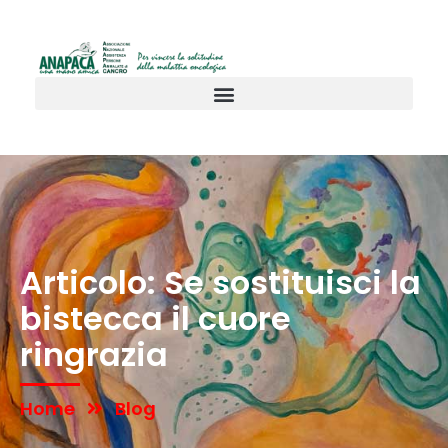
Articolo: Se sostituisci la
bistecca il cuore
ringrazia
Home
Blog