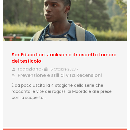
Sex Education: Jackson e il sospetto tumore
del testicolo!
redazione
•
15 Ottobre 2023
•
Prevenzione e stili di vita
Recensioni
,
È da poco uscita la 4 stagione della serie che
racconta le vite dei ragazzi di Moordale alle prese
con la scoperta …