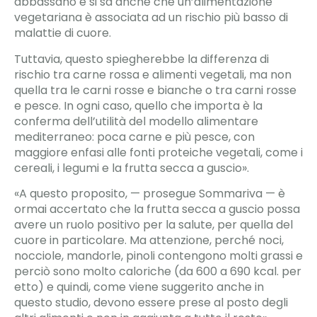
abbassano e si sa anche che un’alimentazione
vegetariana è associata ad un rischio più basso di
malattie di cuore.
Tuttavia, questo spiegherebbe la differenza di
rischio tra carne rossa e alimenti vegetali, ma non
quella tra le carni rosse e bianche o tra carni rosse
e pesce. In ogni caso, quello che importa è la
conferma dell’utilità del modello alimentare
mediterraneo: poca carne e più pesce, con
maggiore enfasi alle fonti proteiche vegetali, come i
cereali, i legumi e la frutta secca a guscio».
«A questo proposito, — prosegue Sommariva — è
ormai accertato che la frutta secca a guscio possa
avere un ruolo positivo per la salute, per quella del
cuore in particolare. Ma attenzione, perché noci,
nocciole, mandorle, pinoli contengono molti grassi e
perciò sono molto caloriche (da 600 a 690 kcal. per
etto) e quindi, come viene suggerito anche in
questo studio, devono essere prese al posto degli