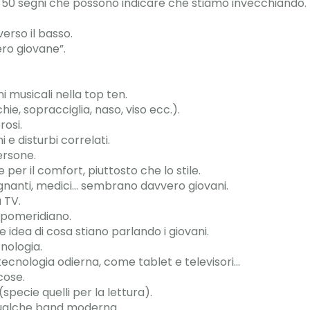
i 50 segni che possono indicare che stiamo invecchiando.
erso il basso.
ero giovane”.
i musicali nella top ten.
ie, sopracciglia, naso, viso ecc.).
rosi.
i e disturbi correlati.
ersone.
pe per il comfort, piuttosto che lo stile.
segnanti, medici… sembrano davvero giovani.
 TV.
o pomeridiano.
e idea di cosa stiano parlando i giovani.
cnologia.
 tecnologia odierna, come tablet e televisori…
 cose.
 (specie quelli per la lettura).
 qualche band moderna.