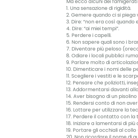
Ma ecco alcuni dei famigerat
1. Una sensazione di rigidità.
2. Gemere quando ci si piega v
3. Dire: “non era così quando 
4. Dire: “ai miei tempi”.
5. Perdere i capelli.
6. Non sapere quali sono i bran
7. Diventare più peloso (orecch
8. Odiare i locali pubblici rumo
9. Parlare molto di articolazion
10. Dimenticare i nomi delle p
11. Scegliere i vestiti e le scar
12. Pensare che poliziotti, in
13. Addormentarsi davanti alla
14. Aver bisogno di un pisolin
15. Rendersi conto di non aver
16. Lottare per utilizzare la te
17. Perdere il contatto con la
18. Iniziare a lamentarsi di più
19. Portare gli occhiali al collo
20. Non ricordare il nome di