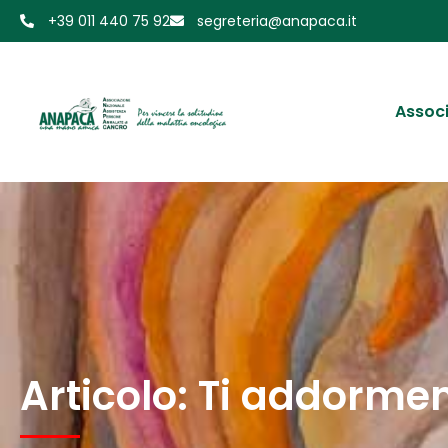
+39 011 440 75 92
segreteria@anapaca.it
Assoc
Articolo: Ti addormen