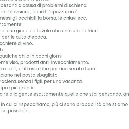
i pesanti a causa di problemi di schiena.
n televisione, definiti “spazzatura”.
ssi gli occhiali, la borsa, le chiavi ecc.
lentamente.
ti a un gioco da tavolo che una serata fuori.
 per le auto d’epoca.
chiere di vino.
to.
qualche chilo in pochi giorni.
eme viso, prodotti anti-invecchiamento.
 i mobili, piuttosto che per una serata fuori.
tidiano nel posto sbagliato.
ociera, senza i figli, per una vacanza.
pre più grandi.
o di dire alla gente esattamente quello che stai pensando, 
nti in cui ci rispecchiamo, più ci sono probabilità che sti
 se possibile.