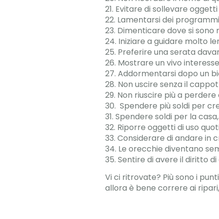
21. Evitare di sollevare oggett
22. Lamentarsi dei programmi i
23. Dimenticare dove si sono me
24. Iniziare a guidare molto 
25. Preferire una serata davan
26. Mostrare un vivo interesse
27. Addormentarsi dopo un bic
28. Non uscire senza il cappot
29. Non riuscire più a perdere 
30. Spendere più soldi per cr
31. Spendere soldi per la casa,
32. Riporre oggetti di uso quo
33. Considerare di andare in cr
34. Le orecchie diventano sem
35. Sentire di avere il diritt
Vi ci ritrovate? Più sono i pu
allora è bene correre ai ripari,