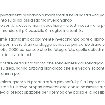
portamenti prendono a manifestarsi nella nostra vita pot
to su di noi, ossia stiamo invecchiando.
o sembra essere non invecchiare – a tutti i costi – che p
 rimandare il più possibile è meglio, ma tant’è…
himè, stiamo implacabilmente invecchiando pare ci siano a
ti per mezzo di un sondaggio condotto per conto di una so
olto 2.000 persone, e che ha fotografato quelle abitudin
della vita in poi.
 avanzare verso il tramonto che sono emersi dal sondaggio
 su dieci, hanno tuttavia dichiarato che si è vecchi soltanto
 anni in poi.
olersi godere la propria età, o gioventù, il più a lungo poss
istati è tuttavia proprio l’invecchiare, con la possibilità di
vo di preoccupazione per il tempo che passa è la possibili