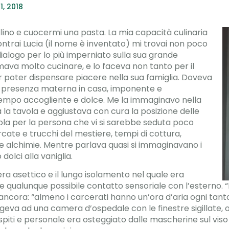
1, 2018
lino e cuocermi una pasta. La mia capacità culinaria
ontrai Lucia (il nome è inventato) mi trovai non poco
 dialogo per lo più imperniato sulla sua grande
mava molto cucinare, e lo faceva non tanto per il
er poter dispensare piacere nella sua famiglia. Doveva
i presenza materna in casa, imponente e
empo accogliente e dolce. Me la immaginavo nella
a tavola e aggiustava con cura la posizione delle
a per la persona che vi si sarebbe seduta poco
cate e trucchi del mestiere, tempi di cottura,
se alchimie. Mentre parlava quasi si immaginavano i
dolci alla vaniglia.
ra asettico e il lungo isolamento nel quale era
 qualunque possibile contatto sensoriale con l’esterno. “H
 ancora: “almeno i carcerati hanno un’ora d’aria ogni tanto
eva ad una camera d’ospedale con le finestre sigillate, ov
spiti e personale era osteggiato dalle mascherine sul viso 