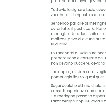
protezioni che avvolgevano co
Tuttavia la signora Lucia ave
zucchero e l’impasto sono imp
Sentendo parlare di meringhe 
avrei fatto il pasticcere. Nonos
meringhe. Uno, due, …, dieci te
mollicce prive di alcuna attr
la cucina.
Lo raccontai a Lucia e ne nacq
preparazione e corresse ad un
non devono cuocere, devono 
“Ho capito, mi vien quasi voglia
pomeriggio libero, quasi quasi 
Seguì qualche attimo di silenzi
densi di esperienze che non co
“Le meringhe possono aspettar
tanto tempo oppure vada a 