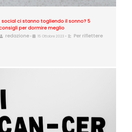
I social ci stanno togliendo il sonno? 5
consigli per dormire meglio
redazione
Per riflettere
•
15 Ottobre 2023
•