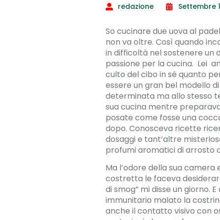
redazione
Settembre 1
So cucinare due uova al padel
non va oltre. Così quando inc
in difficoltà nel sostenere un
passione per la cucina. Lei a
culto del cibo in sé quanto p
essere un gran bel modello d
determinata ma allo stesso t
sua cucina mentre preparava l
posate come fosse una coccol
dopo. Conosceva ricette ricer
dosaggi e tant’altre misterio
profumi aromatici di arrosto o 
Ma l’odore della sua camera e
costretta le faceva desiderare
di smog” mi disse un giorno. E
immunitario malato la costring
anche il contatto visivo con o