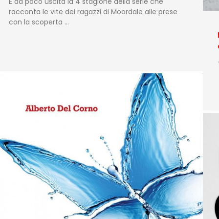
È da poco uscita la 4 stagione della serie che
racconta le vite dei ragazzi di Moordale alle prese
con la scoperta …