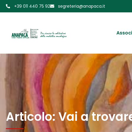
+39 011 440 75 92
segreteria@anapaca.it
Assoc
Articolo: Vai a trov