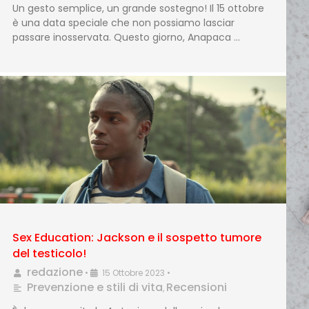
Un gesto semplice, un grande sostegno! Il 15 ottobre
è una data speciale che non possiamo lasciar
passare inosservata. Questo giorno, Anapaca …
Sex Education: Jackson e il sospetto tumore
del testicolo!
redazione
•
15 Ottobre 2023
•
Prevenzione e stili di vita
Recensioni
,