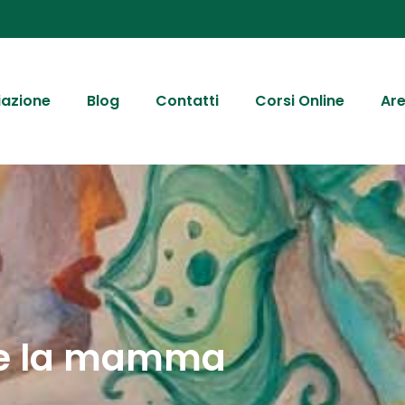
iazione
Blog
Contatti
Corsi Online
Are
are la mamma