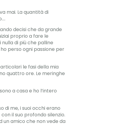
a mai. La quantità di
o….
uando decisi che da grande
iziai proprio a fare le
 nulla di più che palline
d ho perso ogni passione per
ticolari le fasi della mia
eno quattro ore. Le meringhe
n sono a casa e ho l’intero
so di me, i suoi occhi erano
con il suo profondo silenzio.
 ad un amico che non vede da