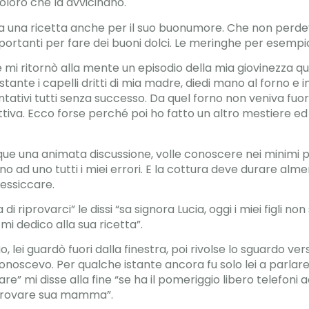
loro che la avvicinano.
va una ricetta anche per il suo buonumore. Che non perdev
ortanti per fare dei buoni dolci. Le meringhe per esempi
mi ritornò alla mente un episodio della mia giovinezza q
tante i capelli dritti di mia madre, diedi mano al forno e in
ntativi tutti senza successo. Da quel forno non veniva fuori
attiva. Ecco forse perché poi ho fatto un altro mestiere e
ue una animata discussione, volle conoscere nei minimi par
o ad uno tutti i miei errori. E la cottura deve durare alm
essiccare.
 di riprovarci” le dissi “sa signora Lucia, oggi i miei figli no
mi dedico alla sua ricetta”.
o, lei guardò fuori dalla finestra, poi rivolse lo sguardo ver
noscevo. Per qualche istante ancora fu solo lei a parlare 
e” mi disse alla fine “se ha il pomeriggio libero telefoni
trovare sua mamma”.