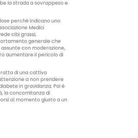
bbe la strada a sovrappeso e
colose perché indicano uno
Associazione Medici
de cibi grassi,
omportamento generale che
no assunte con moderazione,
ro aumentare il pericolo di
ratta di una cattiva
o attenzione a non prendere
diabete in gravidanza. Poi è
tà, la concomitanza di
porsi al momento giusto a un