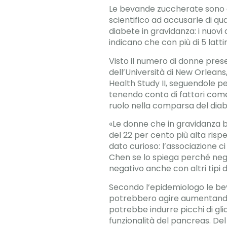
Le bevande zuccherate sono 
scientifico ad accusarle di qu
diabete in gravidanza: i nuovi
indicano che con più di 5 latti
Visto il numero di donne pres
dell’Università di New Orleans
Health Study II, seguendole pe
tenendo conto di fattori come l
ruolo nella comparsa del diabe
«Le donne che in gravidanza b
del 22 per cento più alta risp
dato curioso: l’associazione c
Chen se lo spiega perché negli
negativo anche con altri tipi di
Secondo l’epidemiologo le bev
potrebbero agire aumentando i
potrebbe indurre picchi di glic
funzionalità del pancreas. Del 