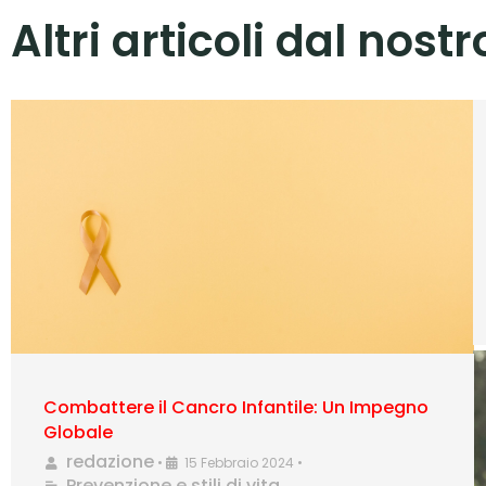
Altri articoli dal nost
Combattere il Cancro Infantile: Un Impegno
Globale
redazione
•
15 Febbraio 2024
•
Prevenzione e stili di vita