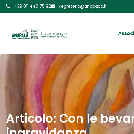
+39 011 440 75 92
segreteria@anapaca.it
Assoc
Articolo: Con le beva
ingravidanza