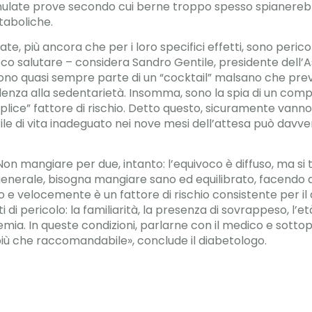
cumulate prove secondo cui berne troppo spesso spianere
taboliche.
te, più ancora che per i loro specifici effetti, sono peri
oco salutare – considera Sandro Gentile, presidente dell’
sono quasi sempre parte di un “cocktail” malsano che preve
denza alla sedentarietà. Insomma, sono la spia di un c
plice” fattore di rischio. Detto questo, sicuramente van
tile di vita inadeguato nei nove mesi dell’attesa può davve
n mangiare per due, intanto: l’equivoco è diffuso, ma si t
n generale, bisogna mangiare sano ed equilibrato, facend
e velocemente è un fattore di rischio consistente per il 
i di pericolo: la familiarità, la presenza di sovrappeso, l’e
emia. In queste condizioni, parlarne con il medico e sotto
 più che raccomandabile», conclude il diabetologo.