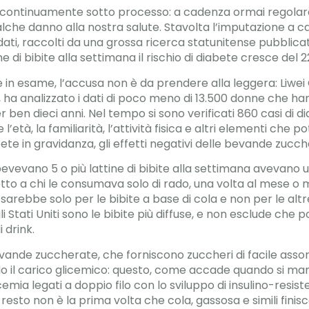
continuamente sotto processo: a cadenza ormai regolare
alche danno alla nostra salute. Stavolta l’imputazione a car
 dati, raccolti da una grossa ricerca statunitense pubblic
ne di bibite alla settimana il rischio di diabete cresce del 
e in esame, l’accusa non è da prendere alla leggera: Liwe
, ha analizzato i dati di poco meno di 13.500 donne che h
r ben dieci anni. Nel tempo si sono verificati 860 casi di d
’età, la familiarità, l’attività fisica e altri elementi che
te in gravidanza, gli effetti negativi delle bevande zucch
evevano 5 o più lattine di bibite alla settimana avevano u
etto a chi le consumava solo di rado, una volta al mese o 
i sarebbe solo per le bibite a base di cola e non per le a
 Stati Uniti sono le bibite più diffuse, e non esclude che p
 drink.
ande zuccherate, che forniscono zuccheri di facile assor
l carico glicemico: questo, come accade quando si mangia
emia legati a doppio filo con lo sviluppo di insulino-resist
resto non è la prima volta che cola, gassosa e simili finis