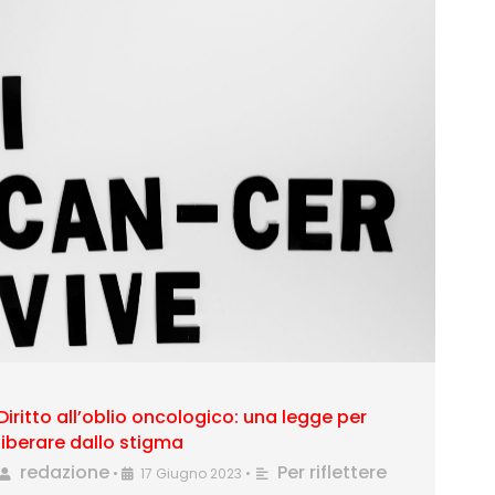
Diritto all’oblio oncologico: una legge per
liberare dallo stigma
redazione
Per riflettere
•
17 Giugno 2023
•