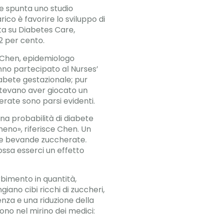
 spunta uno studio
ico è favorire lo sviluppo di
ata su Diabetes Care,
22 per cento.
i Chen, epidemiologo
anno partecipato al Nurses’
iabete gestazionale; pur
 potevano aver giocato un
erate sono parsi evidenti.
na probabilità di diabete
meno», riferisce Chen. Un
ltre bevande zuccherate.
ossa esserci un effetto
bimento in quantità,
no cibi ricchi di zuccheri,
enza e una riduzione della
cono nel mirino dei medici: