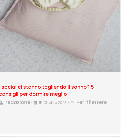
I social ci stanno togliendo il sonno? 5
consigli per dormire meglio
redazione
Per riflettere
•
15 Ottobre 2023
•