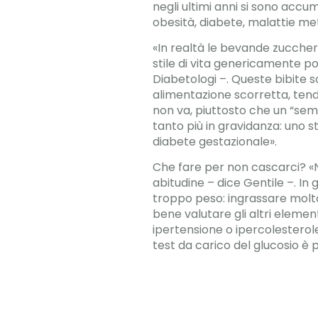
negli ultimi anni si sono ac
obesità, diabete, malattie me
«In realtà le bevande zucchera
stile di vita genericamente p
Diabetologi –. Queste bibite 
alimentazione scorretta, ten
non va, piuttosto che un “sem
tanto più in gravidanza: uno s
diabete gestazionale».
Che fare per non cascarci? «No
abitudine – dice Gentile –. I
troppo peso: ingrassare molto 
bene valutare gli altri element
ipertensione o ipercolesterol
test da carico del glucosio è